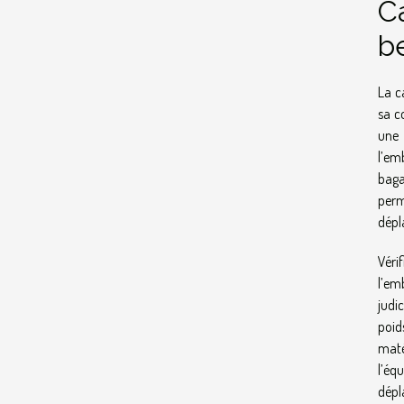
Ca
b
La c
sa c
une 
l’em
baga
perm
dépl
Véri
l’em
judi
poid
maté
l’éq
dépl