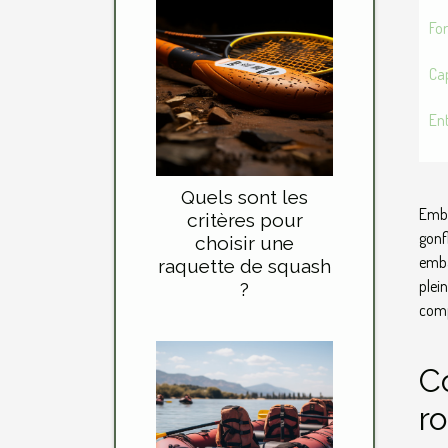
For
Cap
Ent
Quels sont les
Emba
critères pour
gonf
choisir une
emba
raquette de squash
plei
?
comp
C
r