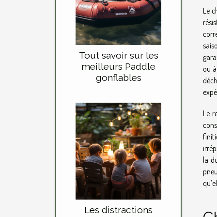
Le c
rési
corr
sais
Tout savoir sur les
gara
meilleurs Paddle
ou à
gonflables
déch
expé
Le r
cons
fini
irré
la d
pneu
qu’e
Les distractions