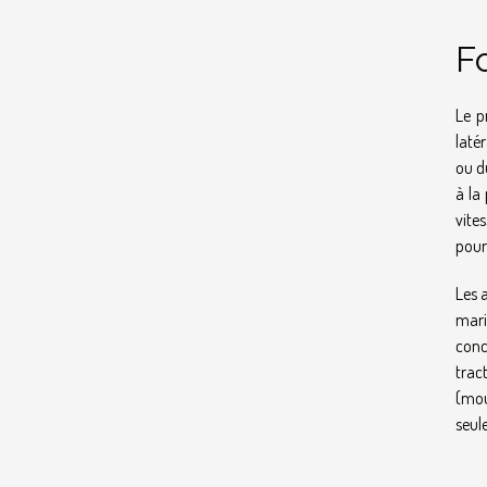
Fo
Le p
laté
ou d
à la
vite
pour
Les 
mari
conc
trac
(mou
seul