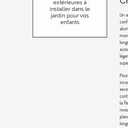
Ch
extérieures à
installer dans le
Un a
jardin pour vos
enfants
conf
alum
mont
long
auss
lége
supe
Pour
inco
exce
cont
la f
nive
plan
long