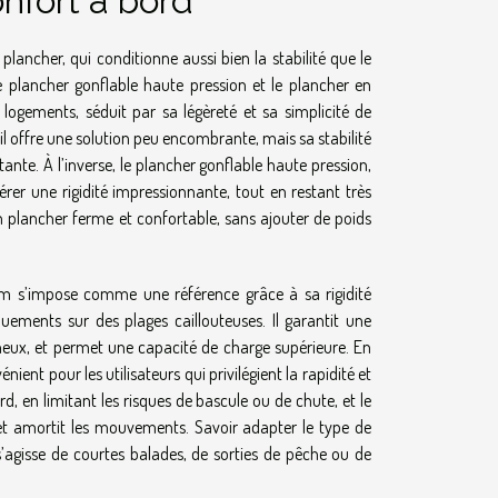
onfort à bord
ancher, qui conditionne aussi bien la stabilité que le
le plancher gonflable haute pression et le plancher en
logements, séduit par sa légèreté et sa simplicité de
 il offre une solution peu encombrante, mais sa stabilité
nte. À l’inverse, le plancher gonflable haute pression,
érer une rigidité impressionnante, tout en restant très
ir un plancher ferme et confortable, sans ajouter de poids
ium s’impose comme une référence grâce à sa rigidité
ements sur des plages caillouteuses. Il garantit une
eux, et permet une capacité de charge supérieure. En
ent pour les utilisateurs qui privilégient la rapidité et
rd, en limitant les risques de bascule ou de chute, et le
 et amortit les mouvements. Savoir adapter le type de
’agisse de courtes balades, de sorties de pêche ou de