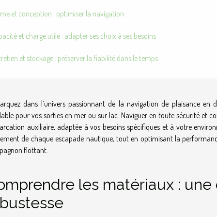
me et conception : optimiser la navigation
acité et charge utile : adapter ses choix à ses besoins
retien et stockage : préserver la fiabilité dans le temps
rquez dans l’univers passionnant de la navigation de plaisance en 
lable pour vos sorties en mer ou sur lac. Naviguer en toute sécurité et
rcation auxiliaire, adaptée à vos besoins spécifiques et à votre environ
nement de chaque escapade nautique, tout en optimisant la performance, la
agnon flottant.
omprendre les matériaux : une
obustesse