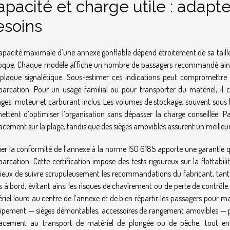
pacité et charge utile : adapte
esoins
apacité maximale d’une annexe gonflable dépend étroitement de sa taill
oque. Chaque modèle affiche un nombre de passagers recommandé ainsi q
plaque signalétique. Sous-estimer ces indications peut compromettre n
barcation. Pour un usage familial ou pour transporter du matériel, il c
ges, moteur et carburant inclus. Les volumes de stockage, souvent sous l
ettent d’optimiser l’organisation sans dépasser la charge conseillée. Par
acement sur la plage, tandis que des sièges amovibles assurent un meilleur c
fier la conformité de l’annexe à la norme ISO 6185 apporte une garantie qua
barcation. Cette certification impose des tests rigoureux sur la flottabilité
cieux de suivre scrupuleusement les recommandations du fabricant, tant 
s à bord, évitant ainsi les risques de chavirement ou de perte de contrôle.
riel lourd au centre de l’annexe et de bien répartir les passagers pour ma
uipement — sièges démontables, accessoires de rangement amovibles — pe
acement au transport de matériel de plongée ou de pêche, tout en 