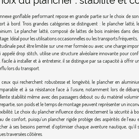
oix du plancher : stabilité et c
nnexe gonflable performant repose en grande partie sur le choix de son pl
ort à bord. Trois grandes catégories se distinguent : le plancher latté, 
inium. Le plancher latté, composé de lattes de bois insérées dans des 
age. Idéal pour les utilisations occasionnelles ou les transports fréquents,
itudinale peut être limitée sur une mer formée ou avec une charge importa
i appelé drop stitch, utilise une structure alvéolaire innovante pour conf
r. Facile à installer et à entretenir, il se distingue par sa capacité à offr
rflu lors du transport.
 ceux qui recherchent robustesse et longévité, le plancher en alumin
mparable et à sa résistance face à l’usure, notamment lors de débarqu
llente stabilité même avec des passagers debout ou du matériel volumin
repartie, son poids et le temps de montage peuvent représenter un inconvéni
lexibilité. Le choix du plancher influence donc directement la sécurité à bo
au de confort, puisqu’un plancher rigide protège des aspérités de l’eau
cher à ses besoins permet d’optimiser chaque aventure nautique, qu’il s
ues traversées côtières.