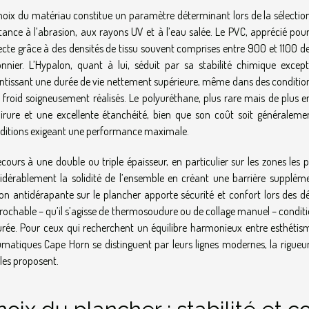
hoix du matériau constitue un paramètre déterminant lors de la sélection 
stance à l’abrasion, aux rayons UV et à l’eau salée. Le PVC, apprécié pour 
ecte grâce à des densités de tissu souvent comprises entre 900 et 1100 d
onnier. L’Hypalon, quant à lui, séduit par sa stabilité chimique except
ntissant une durée de vie nettement supérieure, même dans des conditio
 froid soigneusement réalisés. Le polyuréthane, plus rare mais de plus e
irure et une excellente étanchéité, bien que son coût soit généralement
ditions exigeant une performance maximale.
ecours à une double ou triple épaisseur, en particulier sur les zones les
idérablement la solidité de l’ensemble en créant une barrière suppléme
tion antidérapante sur le plancher apporte sécurité et confort lors des
prochable – qu’il s’agisse de thermosoudure ou de collage manuel – conditio
urée. Pour ceux qui recherchent un équilibre harmonieux entre esthétism
matiques Cape Horn se distinguent par leurs lignes modernes, la rigueur de
lles proposent.