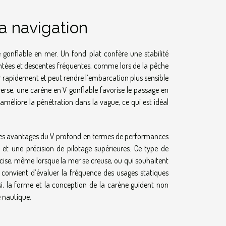
la navigation
gonflable en mer. Un fond plat confère une stabilité
ontées et descentes fréquentes, comme lors de la pêche
er rapidement et peut rendre l’embarcation plus sensible
nverse, une carène en V gonflable favorise le passage en
améliore la pénétration dans la vague, ce qui est idéal
les avantages du V profond en termes de performances
é et une précision de pilotage supérieures. Ce type de
cise, même lorsque la mer se creuse, ou qui souhaitent
l convient d’évaluer la fréquence des usages statiques
i, la forme et la conception de la carène guident non
e nautique.