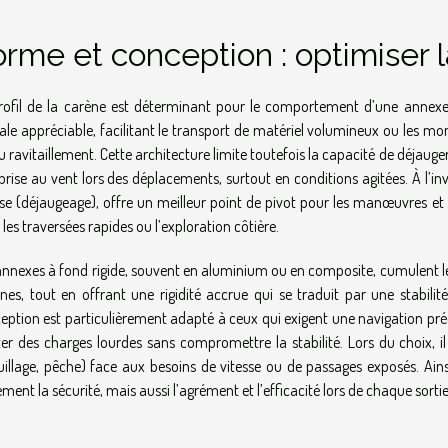
rme et conception : optimiser 
rofil de la carène est déterminant pour le comportement d’une annexe 
rale appréciable, facilitant le transport de matériel volumineux ou les m
u ravitaillement. Cette architecture limite toutefois la capacité de déjaug
 prise au vent lors des déplacements, surtout en conditions agitées. À l’i
sse (déjaugeage), offre un meilleur point de pivot pour les manœuvres et 
 les traversées rapides ou l’exploration côtière.
annexes à fond rigide, souvent en aluminium ou en composite, cumulent 
nes, tout en offrant une rigidité accrue qui se traduit par une stabilit
eption est particulièrement adapté à ceux qui exigent une navigation pré
ter des charges lourdes sans compromettre la stabilité. Lors du choix, i
illage, pêche) face aux besoins de vitesse ou de passages exposés. Ains
ement la sécurité, mais aussi l’agrément et l’efficacité lors de chaque sorti