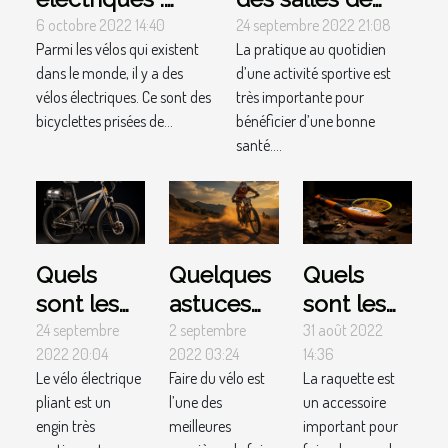
comment faire
sport à
6 octobre 2022 14:40
24 septembre 2022 21:08
Parmi les vélos qui existent
La pratique au quotidien
le choix à
Montpellier
dans le monde, il y a des
d’une activité sportive est
l’achat ?
vélos électriques. Ce sont des
très importante pour
bicyclettes prisées de...
bénéficier d’une bonne
santé....
Quels
Quelques
Quels
sont les
astuces
sont les
avantages
pour
critères
24 septembre
2 septembre
31 août 2022
2022 20:04
2022 03:24
14:36
d'un vélo
choisir un
pour
Le vélo électrique
Faire du vélo est
La raquette est
électrique
vélo de
choisir
pliant est un
l’une des
un accessoire
pliant ?
course
une
engin très
meilleures
important pour