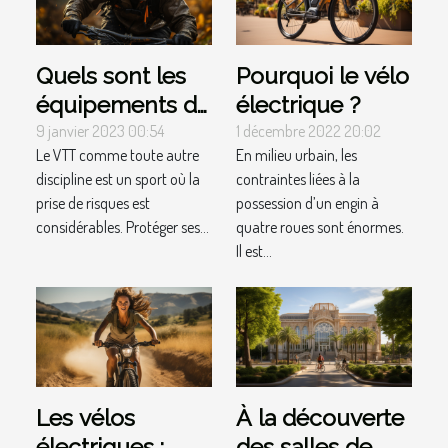
Quels sont les
Pourquoi le vélo
équipements de
électrique ?
protection
9 janvier 2023 00:54
1 décembre 2022 20:02
Le VTT comme toute autre
En milieu urbain, les
nécessaire en
discipline est un sport où la
contraintes liées à la
VTT ?
prise de risques est
possession d’un engin à
considérables. Protéger ses...
quatre roues sont énormes.
Il est...
Les vélos
À la découverte
électriques :
des salles de