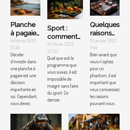
Planche
Quelques
Sport :
à pagaie
raisons
comment
gonflable
d’opter
14 février 2023
15 janvier 2023
le pratiquer
10 février 2023
13:38
11:44
ou solide
pour le
22:50
pour
Décider
Bien avant que
: lequel
foil
Quel que soit le
maigrir
d’investir dans
vous n'optiez
programme que
devriez-
phantom
une planche à
pour un
rapidement
vous suivez, il est
vous
1080
pagaie est une
phantom, il est
?
impossible de
choisir ?
décision
important que
maigrir sans faire
importante en
vous connaissiez
du sport. Ce
soi. Cependant,
les raisons
dernier...
vous devez...
pouvant vous...