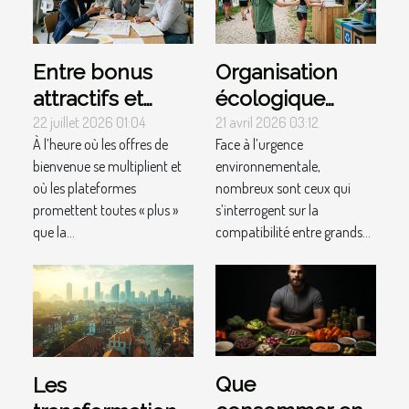
Entre bonus
Organisation
attractifs et
écologique
démarches
d'événements
22 juillet 2026 01:04
21 avril 2026 03:12
À l’heure où les offres de
Face à l’urgence
d’inscription, où
sportifs : est-ce
bienvenue se multiplient et
environnementale,
se situe
possible ?
où les plateformes
nombreux sont ceux qui
vraiment la
promettent toutes « plus »
s’interrogent sur la
valeur ajoutée ?
que la...
compatibilité entre grands...
Que
Les