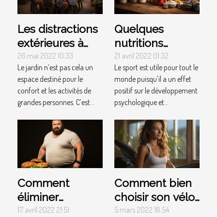
Les distractions
Quelques
extérieures à
nutritions
installer dans le
sportives que
26 mai 2022 10:33
21 avril 2022 01:32
Le jardin n’est pas cela un
Le sport est utile pour tout le
jardin pour vos
vous devez
espace destiné pour le
monde puisqu'il a un effet
enfants
adopter
confort et les activités de
positif sur le développement
grandes personnes. C’est...
psychologique et...
Comment
Comment bien
éliminer
choisir son vélo
facilement la
elliptique ?
17 avril 2022 21:51
5 mars 2022 18:54