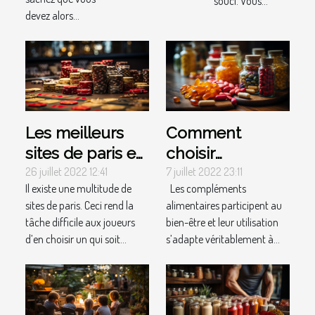
souci. Vous...
devez alors...
Les meilleurs
Comment
sites de paris en
choisir
ligne
efficacement
26 juillet 2022 12:41
7 juillet 2022 23:11
Il existe une multitude de
Les compléments
votre
sites de paris. Ceci rend la
alimentaires participent au
complément
tâche difficile aux joueurs
bien-être et leur utilisation
alimentaire ?
d’en choisir un qui soit...
s’adapte véritablement à...