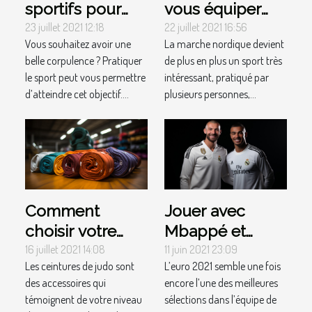
sportifs pour
vous équiper
sculpter
pour pratiquer
23 juillet 2021 12:18
22 juillet 2021 16:56
Vous souhaitez avoir une
La marche nordique devient
rapidement son
la marche
belle corpulence ? Pratiquer
de plus en plus un sport très
corps ?
nordique
le sport peut vous permettre
intéressant, pratiqué par
d’atteindre cet objectif....
plusieurs personnes,...
Comment
Jouer avec
choisir votre
Mbappé et
ceinture de
Griezmann : une
16 juillet 2021 14:08
11 juin 2021 23:09
Les ceintures de judo sont
L’euro 2021 semble une fois
judo ?
chose facile
des accessoires qui
encore l’une des meilleures
pour Benzema
témoignent de votre niveau
sélections dans l’équipe de