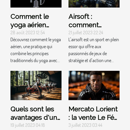
Comment le
Airsoft :
yoga aérien
comment
peut améliorer
pratiquer ce
28 août 2023 12:54
21 juillet 2023 22:24
Découvrez comment le yoga
L'airsoft est un sport en plein
votre posture et
sport de loisir ?
aérien, une pratique qui
essor qui offre aux
soulager les
combine les principes
passionnés de jeux de
douleurs
traditionnels du yoga avec...
stratégie et d'action une...
dorsales
Quels sont les
Mercato Lorient
avantages d'un
: la vente Le Fée
vélo
bientôt une
19 juillet 2023 04:18
3 juillet 2023 03:44