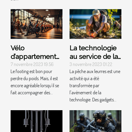
Vélo
La technologie
d’appartement
au service de la
pour perdre du
pêche aux
7 novembre 2023 19:56
3 novembre 2023 01:22
Le footing est bon pour
La pêche aux leurres est une
poids : lequel
leurres : gadgets
perdre du poids. Mais, il est
activité qui a été
choisir ?
et innovations
encore agréable lorsqu’il se
transformée par
fait accompagner des...
l'avènement de la
technologie. Des gadgets...