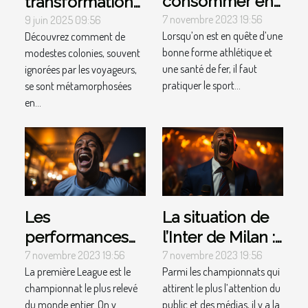
consommer en
transformations
tant que
des petites
7 novembre 2023 19:56
9 juin 2025 09:56
Lorsqu’on est en quête d’une
Découvrez comment de
sportif ?
colonies en
bonne forme athlétique et
modestes colonies, souvent
centres de luxe
une santé de fer, il faut
ignorées par les voyageurs,
mondial
pratiquer le sport...
se sont métamorphosées
en...
Les
La situation de
performances
l’Inter de Milan :
de Man City :
parlons-en !
7 novembre 2023 19:56
7 novembre 2023 19:56
La première League est le
Parmi les championnats qui
parlons-en !
championnat le plus relevé
attirent le plus l’attention du
du monde entier. On y
public et des médias, il y a la