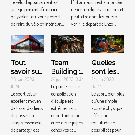
Le vélo d'appartement est
L'information est annoncée
d'appartement ?
réalité ?
un équipement d'exercice
depuis quelques semaines et
polyvalent qui vous permet
peut-être dans les jours à
de faire du vélo en intérieur,...
venir, le départ de Enzo...
Tout
Team
Quelles
savoir sur
Building :
sont les
les teams
activités
activités
26 juin 2023
24 juin 2023 13:34
24 juin 2023
18:56
Le processus de
05:44
buildings
originales
sportives
Le sport est un
consolidation
Le sport, bien plus
sportifs
en
que vous
excellent moyen
d’équipe est
qu’une simple
présentiel
pouvez
de tisser des liens,
extrêmement
activité physique
et en
faire pour
de passer du
important pour
offre une
temps ensemble,
virtuel
créer des équipes
votre
multitude de
de partager des
cohésives et...
possibilités pour
loisir ?