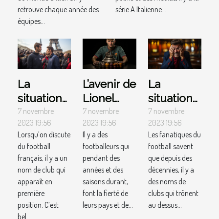
retrouve chaque année des
série A Italienne...
équipes...
La
L’avenir de
La
situation
Lionel
situation
du Paris
Messi :
du FC
7 novembre
7 novembre
7 novembre
2023 19:56
2023 19:56
2023 19:56
Saint-
parlons-
Barcelone
Lorsqu’on discute
Il y a des
Les fanatiques du
Germain :
en !
: parlons-
du football
footballeurs qui
football savent
parlons-
en !
français, il y a un
pendant des
que depuis des
en !
nom de club qui
années et des
décennies, il y a
apparaît en
saisons durant,
des noms de
première
font la fierté de
clubs qui trônent
position. C’est
leurs pays et de...
au dessus...
bel...