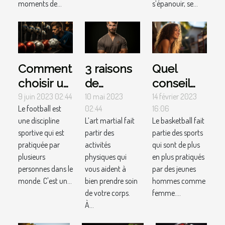
moments de...
s’épanouir, se...
Comment
3 raisons
Quel
choisir un
de
conseil
site web
pratiquer
choisir
9 juin 2023 02:44
10 mai 2023
14 février 2023
Le football est
02:44
16:06
relatif au
les arts
pour un
une discipline
L’art martial fait
Le basketball fait
football ?
martiaux
panneau
sportive qui est
partir des
partie des sports
de basket
pratiquée par
activités
qui sont de plus
?
plusieurs
physiques qui
en plus pratiqués
personnes dans le
vous aident à
par des jeunes
monde. C'est un...
bien prendre soin
hommes comme
de votre corps.
femme....
À...