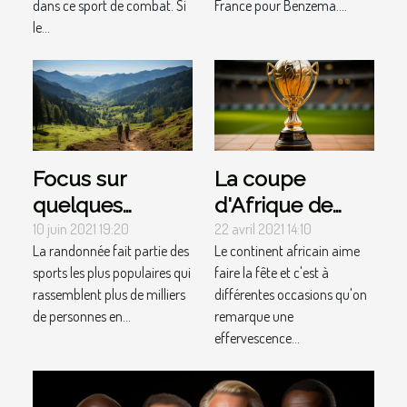
dans ce sport de combat. Si
France pour Benzema....
le...
Focus sur
La coupe
quelques
d'Afrique de
sentiers de
2022 : parlons-
10 juin 2021 19:20
22 avril 2021 14:10
La randonnée fait partie des
Le continent africain aime
grande
en !
sports les plus populaires qui
faire la fête et c'est à
randonnée 5 de
rassemblent plus de milliers
différentes occasions qu'on
la France
de personnes en...
remarque une
effervescence...