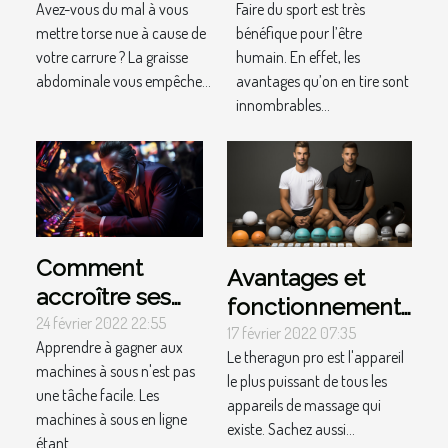
Avez-vous du mal à vous
Faire du sport est très
graisse
mettre torse nue à cause de
bénéfique pour l’être
abdominale
votre carrure ? La graisse
humain. En effet, les
abdominale vous empêche...
avantages qu’on en tire sont
innombrables...
Comment
Avantages et
accroître ses
fonctionnements
chances de
24 février 2022 22:55
du theragun pro
17 février 2022 07:35
Apprendre à gagner aux
gagner aux
Le theragun pro est l'appareil
machines à sous n'est pas
jeux de
le plus puissant de tous les
une tâche facile. Les
appareils de massage qui
machines à
machines à sous en ligne
existe. Sachez aussi...
sous ?
étant...