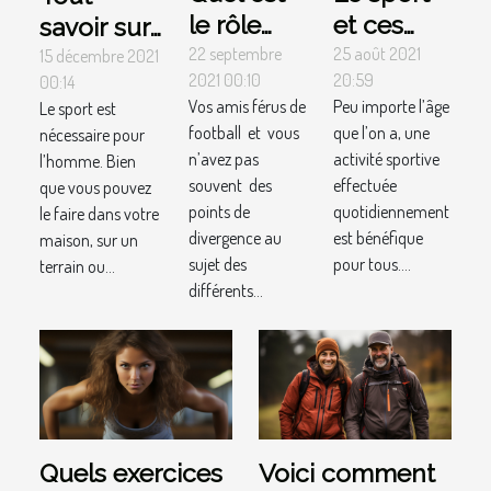
le rôle
et ces
savoir sur
des
biens-
22 septembre
25 août 2021
les
15 décembre 2021
2021 00:10
20:59
00:14
arbitres à
faits
meilleurs
Vos amis férus de
Peu importe l’âge
Le sport est
leurs
Paddle
football et vous
que l’on a, une
nécessaire pour
différents
gonflables
n’avez pas
activité sportive
l’homme. Bien
postes?
souvent des
effectuée
que vous pouvez
points de
quotidiennement
le faire dans votre
divergence au
est bénéfique
maison, sur un
sujet des
pour tous....
terrain ou...
différents...
Quels exercices
Voici comment