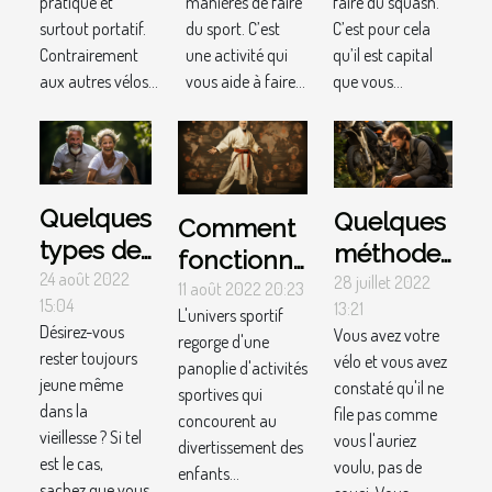
raquette
pratique et
manières de faire
faire du squash.
surtout portatif.
du sport. C’est
de squash
C’est pour cela
Contrairement
une activité qui
qu’il est capital
?
aux autres vélos...
vous aide à faire...
que vous...
Quelques
Quelques
Comment
types de
méthodes
fonctionne
sport à
24 août 2022
pour
28 juillet 2022
le karaté
11 août 2022 20:23
15:04
13:21
pratiquer
débrider
L'univers sportif
Désirez-vous
Vous avez votre
pour
regorge d'une
un vélo.
rester toujours
vélo et vous avez
panoplie d'activités
rester
jeune même
constaté qu'il ne
sportives qui
toujours
dans la
file pas comme
concourent au
jeune
vieillesse ? Si tel
vous l'auriez
divertissement des
est le cas,
voulu, pas de
enfants...
sachez que vous