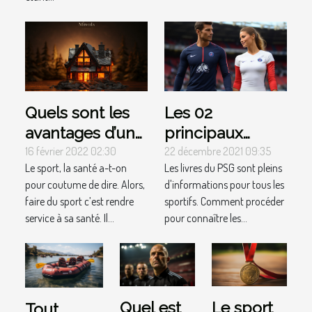
Quels sont les
Les 02
avantages d’un
principaux
centre de
avantages des
16 février 2022 02:30
22 décembre 2021 09:35
Le sport, la santé a-t-on
Les livres du PSG sont pleins
coaching
livres PSG pour
pour coutume de dire. Alors,
d'informations pour tous les
individuel ?
un sportif
faire du sport c’est rendre
sportifs. Comment procéder
service à sa santé. Il...
pour connaître les...
Quel est
Le sport
Tout