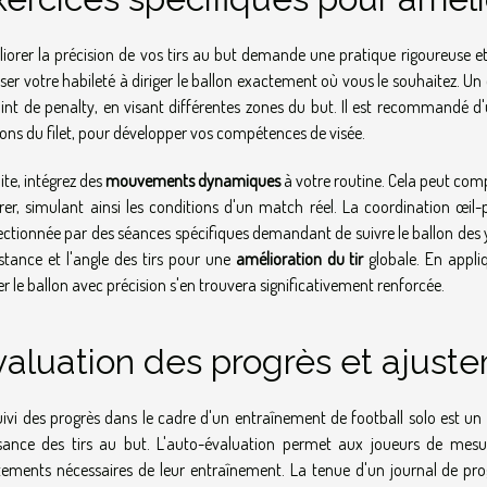
iorer la précision de vos tirs au but demande une pratique rigoureuse et
iser votre habileté à diriger le ballon exactement où vous le souhaitez. U
oint de penalty, en visant différentes zones du but. Il est recommandé d'
ions du filet, pour développer vos compétences de visée.
ite, intégrez des
mouvements dynamiques
à votre routine. Cela peut comp
irer, simulant ainsi les conditions d'un match réel. La coordination œil-
ectionnée par des séances spécifiques demandant de suivre le ballon des y
istance et l'angle des tirs pour une
amélioration du tir
globale. En appli
er le ballon avec précision s'en trouvera significativement renforcée.
valuation des progrès et ajust
uivi des progrès dans le cadre d'un entraînement de football solo est un
sance des tirs au but. L'auto-évaluation permet aux joueurs de mesu
tements nécessaires de leur entraînement. La tenue d'un journal de pro