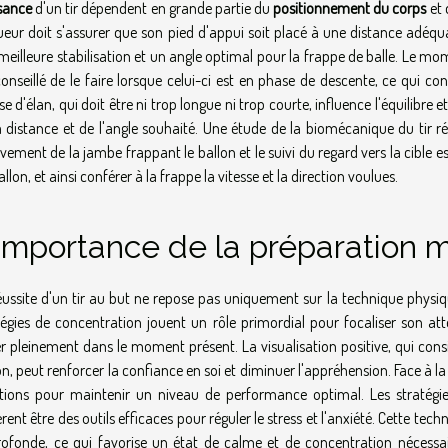
sance
d'un tir dépendent en grande partie du
positionnement du corps
et 
oueur doit s'assurer que son pied d'appui soit placé à une distance adéqu
meilleure stabilisation et un angle optimal pour la frappe de balle. Le mo
conseillé de le faire lorsque celui-ci est en phase de descente, ce qui co
e d'élan, qui doit être ni trop longue ni trop courte, influence l'équilibre et
a distance et de l'angle souhaité. Une étude de la biomécanique du tir ré
ement de la jambe frappant le ballon et le suivi du regard vers la cible es
llon, et ainsi conférer à la frappe la vitesse et la direction voulues.
'importance de la préparation 
éussite d'un tir au but ne repose pas uniquement sur la technique physiq
tégies de concentration jouent un rôle primordial pour focaliser son atte
er pleinement dans le moment présent. La visualisation positive, qui cons
on, peut renforcer la confiance en soi et diminuer l'appréhension. Face à la
ions pour maintenir un niveau de performance optimal. Les stratégies
rent être des outils efficaces pour réguler le stress et l'anxiété. Cette tec
rofonde, ce qui favorise un état de calme et de concentration nécessaire