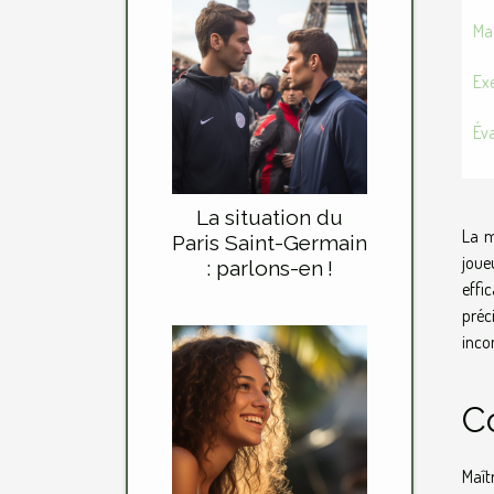
Ma
Exe
Éva
La situation du
La m
Paris Saint-Germain
joue
: parlons-en !
effi
préc
inco
C
Maît