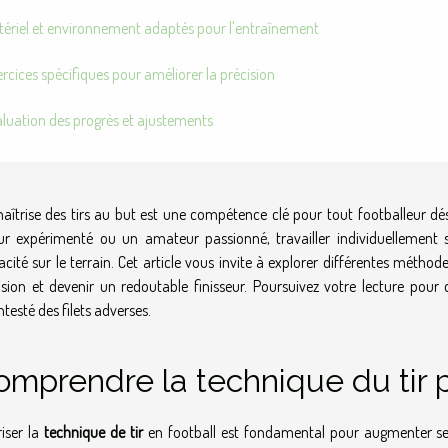
tériel et environnement adaptés pour l'entraînement
rcices spécifiques pour améliorer la précision
luation des progrès et ajustements
aîtrise des tirs au but est une compétence clé pour tout footballeur dé
ur expérimenté ou un amateur passionné, travailler individuellement 
cacité sur le terrain. Cet article vous invite à explorer différentes méth
ision et devenir un redoutable finisseur. Poursuivez votre lecture pour
ntesté des filets adverses.
omprendre la technique du tir p
riser la
technique de tir
en football est fondamental pour augmenter se