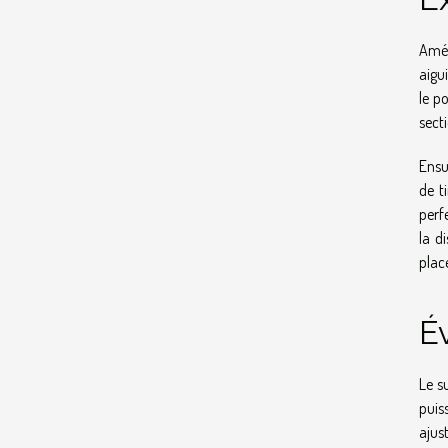
Amél
aigu
le p
sect
Ensu
de t
perf
la d
plac
É
Le s
puis
ajus