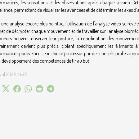
ormances, les sensations et les observations après chaque session. Ce
cellence, permettant de visualiser les avancées et de déterminer les axes d'
 une analyse encore plus pointue, l'utilisation de l'analyse vidéo se révèle 
et de décrypter chaque mouvement et de travailler sur l'analyse bioméca
joueurs peuvent observer leur posture, la coordination des mouvements 
traînement devient plus précis, ciblant spécifiquement les éléments 
ormance sportive peut enrichir ce processus par des conseils professionne
n développement des compétences de tir au but.
vril 2025 10:47
T