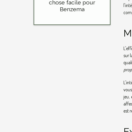
chose facile pour
l'in
Benzema
comp
M
L'ef
sur 
qual
prop
L'in
vous
jeu,
affe
est 
Ex