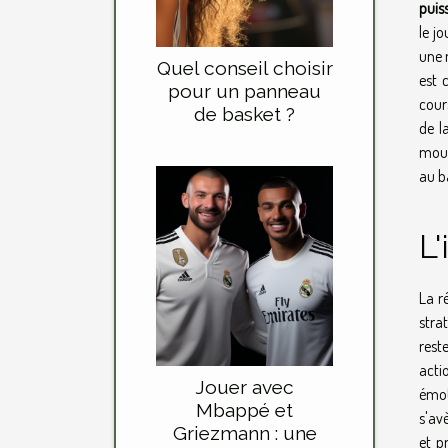
puis
le j
une 
Quel conseil choisir
est 
pour un panneau
cours
de basket ?
de l
mouv
au ba
L
La r
stra
rest
acti
Jouer avec
émot
Mbappé et
s'avè
Griezmann : une
et p