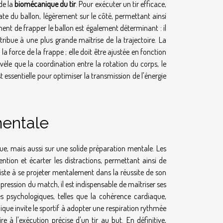
de la
biomécanique du tir
. Pour exécuter un tir efficace,
ate du ballon, légèrement sur le côté, permettant ainsi
ment de frapper le ballon est également déterminant : il
ntribue à une plus grande maîtrise de la trajectoire. La
 la force de la frappe ; elle doit être ajustée en fonction
vèle que la coordination entre la rotation du corps, le
t essentielle pour optimiser la transmission de l'énergie
mentale
ue, mais aussi sur une solide préparation mentale. Les
ntion et écarter les distractions, permettant ainsi de
iste à se projeter mentalement dans la réussite de son
 pression du match, il est indispensable de maîtriser ses
 psychologiques, telles que la cohérence cardiaque,
hnique invite le sportif à adopter une respiration rythmée
 à l'exécution précise d'un tir au but. En définitive,