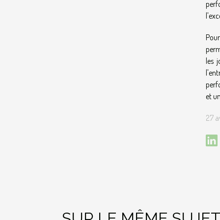
perf
l'ex
Pour
perm
les 
l'en
perf
et u
27 a
SUR LE MÊME SUJE