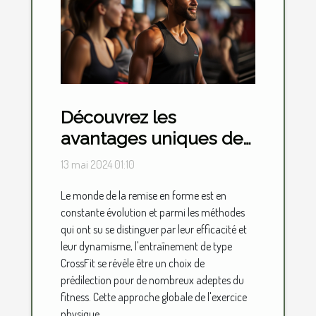
Découvrez les
avantages uniques de
l'entraînement CrossFit
13 mai 2024 01:10
pour améliorer votre
Le monde de la remise en forme est en
condition physique
constante évolution et parmi les méthodes
générale
qui ont su se distinguer par leur efficacité et
leur dynamisme, l'entraînement de type
CrossFit se révèle être un choix de
prédilection pour de nombreux adeptes du
fitness. Cette approche globale de l'exercice
physique...