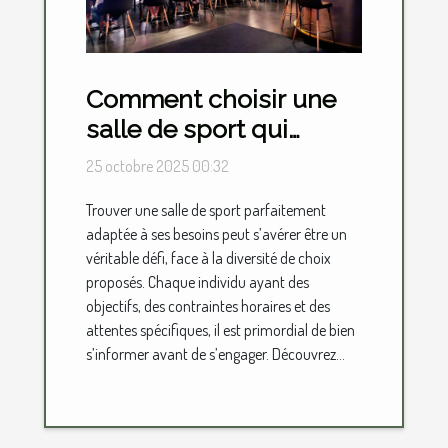
Comment choisir une
salle de sport qui
répond à tous vos
25 octobre 2025 00:32
besoins ?
Trouver une salle de sport parfaitement
adaptée à ses besoins peut s’avérer être un
véritable défi, face à la diversité de choix
proposés. Chaque individu ayant des
objectifs, des contraintes horaires et des
attentes spécifiques, il est primordial de bien
s’informer avant de s’engager. Découvrez...