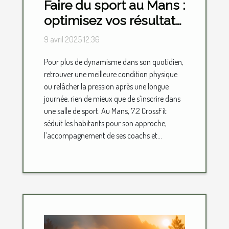
Faire du sport au Mans :
optimisez vos résultats
dans cette salle de
9 avril 2025 12:36
sport !
Pour plus de dynamisme dans son quotidien,
retrouver une meilleure condition physique
ou relâcher la pression après une longue
journée, rien de mieux que de s’inscrire dans
une salle de sport. Au Mans, 7.2 CrossFit
séduit les habitants pour son approche,
l’accompagnement de ses coachs et...