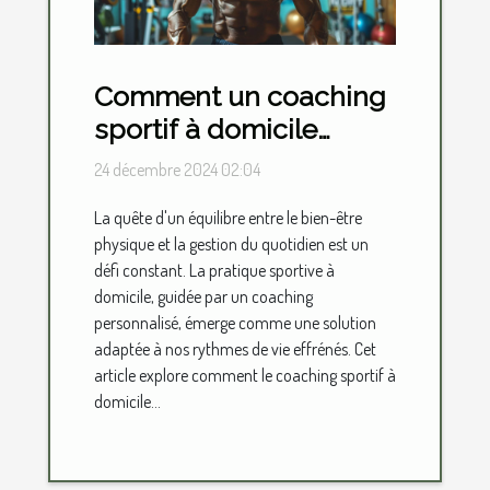
Comment un coaching
sportif à domicile
transforme votre
24 décembre 2024 02:04
routine quotidienne
La quête d'un équilibre entre le bien-être
physique et la gestion du quotidien est un
défi constant. La pratique sportive à
domicile, guidée par un coaching
personnalisé, émerge comme une solution
adaptée à nos rythmes de vie effrénés. Cet
article explore comment le coaching sportif à
domicile...