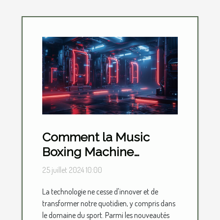
Comment la Music
Boxing Machine
révolutionne
25 juillet 2024 10:00
l'entraînement en 2024
La technologie ne cesse d'innover et de
transformer notre quotidien, y compris dans
le domaine du sport. Parmi les nouveautés