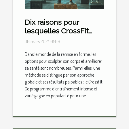
Dix raisons pour
lesquelles CrossFit
devrait être votre choix
30 mars 2024 01:06
pour une
Dans le monde de la remise en forme, les
transformation
options pour sculpter son corps et améliorer
physique complète
sa santé sont nombreuses. Parmi elles, une
méthode se distingue par son approche
globale et ses résultats palpables : le CrossFit.
Ce programme d'entraînement intense et
varié gagne en popularité pour une...