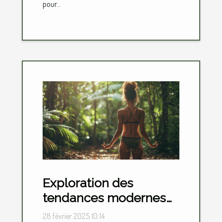
pour...
Exploration des
tendances modernes
du sport naturiste et
28 février 2025 10:14