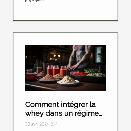
Comment intégrer la
whey dans un régime
alimentaire pour
30 avril 2024 18:14
maximiser la