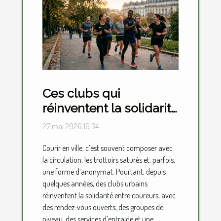
Ces clubs qui
réinventent la solidarité
entre coureurs en
27 mai 2026 16:34
milieu urbain
Courir en ville, c’est souvent composer avec
la circulation, les trottoirs saturés et, parfois,
une forme d’anonymat. Pourtant, depuis
quelques années, des clubs urbains
réinventent la solidarité entre coureurs, avec
des rendez-vous ouverts, des groupes de
niveau, des services d’entraide et une...