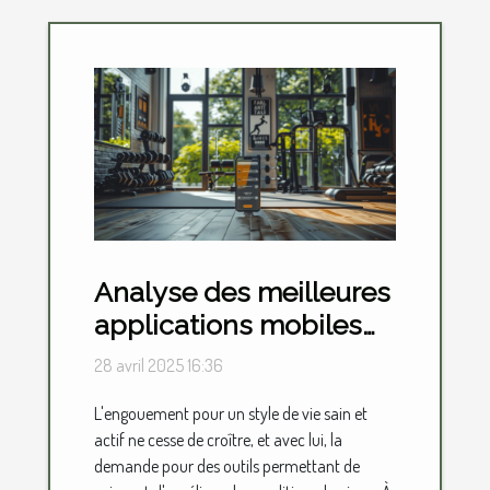
Analyse des meilleures
applications mobiles
pour le suivi de la
28 avril 2025 16:36
condition physique
L'engouement pour un style de vie sain et
actif ne cesse de croître, et avec lui, la
demande pour des outils permettant de