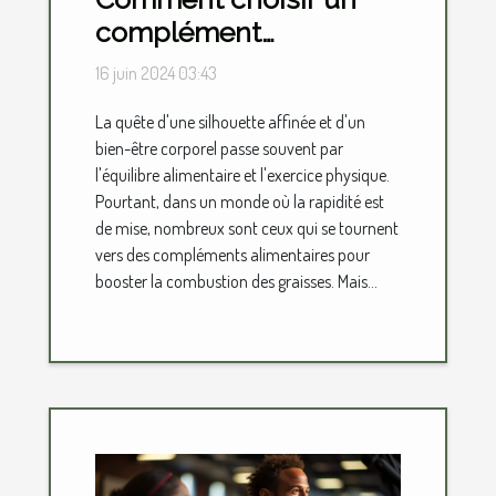
complément
alimentaire sûr pour
16 juin 2024 03:43
accélérer la
La quête d'une silhouette affinée et d'un
combustion des
bien-être corporel passe souvent par
graisses
l'équilibre alimentaire et l'exercice physique.
Pourtant, dans un monde où la rapidité est
de mise, nombreux sont ceux qui se tournent
vers des compléments alimentaires pour
booster la combustion des graisses. Mais...