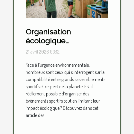
Organisation
écologique
d'événements sportifs :
21 avril 2026 03:12
est-ce possible ?
Face à l’urgence environnementale,
nombreux sont ceux qui s’interrogent sur la
compatibilité entre grands rassemblements
sportifs et respect de la planète. Est-il
réellement possible d’organiser des
événements sportifs tout en limitant leur
impact écologique ? Découvrez dans cet
article des...