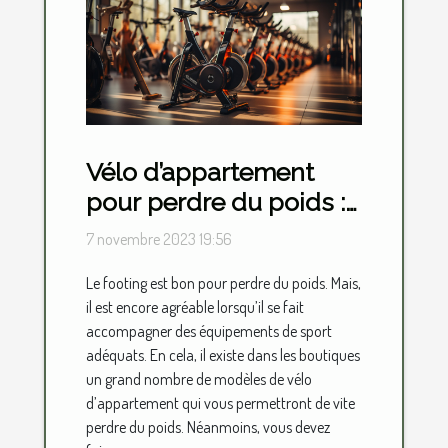
Vélo d’appartement
pour perdre du poids :
lequel choisir ?
7 novembre 2023 19:56
Le footing est bon pour perdre du poids. Mais,
il est encore agréable lorsqu’il se fait
accompagner des équipements de sport
adéquats. En cela, il existe dans les boutiques
un grand nombre de modèles de vélo
d’appartement qui vous permettront de vite
perdre du poids. Néanmoins, vous devez