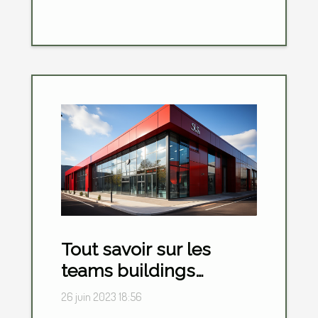
Tout savoir sur les
teams buildings
sportifs
26 juin 2023 18:56