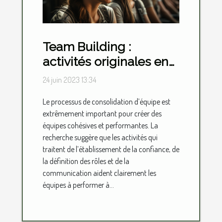
Team Building :
activités originales en
présentiel et en virtuel
24 juin 2023 13:34
Le processus de consolidation d’équipe est
extrêmement important pour créer des
équipes cohésives et performantes. La
recherche suggère que les activités qui
traitent de l’établissement de la confiance, de
la définition des rôles et de la
communication aident clairement les
équipes à performer à...