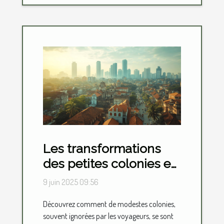
Les transformations
des petites colonies en
centres de luxe
9 juin 2025 09:56
mondial
Découvrez comment de modestes colonies,
souvent ignorées par les voyageurs, se sont