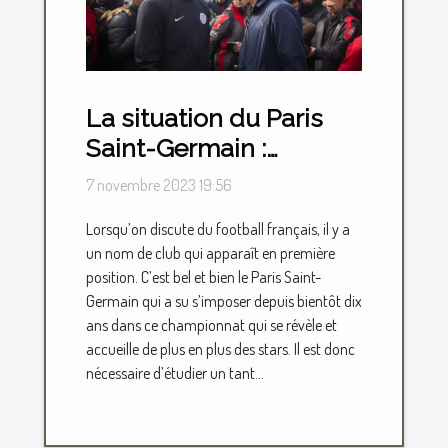
La situation du Paris
Saint-Germain :
parlons-en !
7 novembre 2023 19:56
Lorsqu’on discute du football français, il y a
un nom de club qui apparaît en première
position. C’est bel et bien le Paris Saint-
Germain qui a su s’imposer depuis bientôt dix
ans dans ce championnat qui se révèle et
accueille de plus en plus des stars. Il est donc
nécessaire d’étudier un tant...