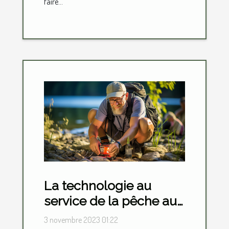
faire...
La technologie au
service de la pêche aux
leurres : gadgets et
3 novembre 2023 01:22