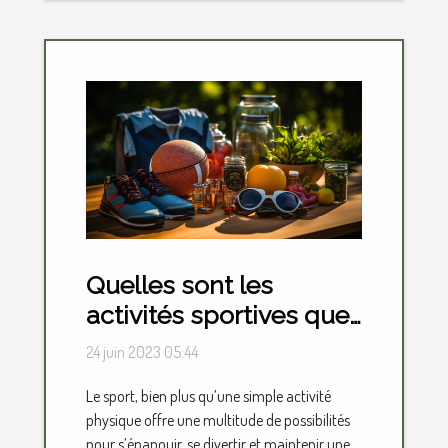
Quelles sont les
activités sportives que
vous pouvez faire pour
24 juin 2023 05:44
votre loisir ?
Le sport, bien plus qu’une simple activité
physique offre une multitude de possibilités
pour s’épanouir, se divertir et maintenir une