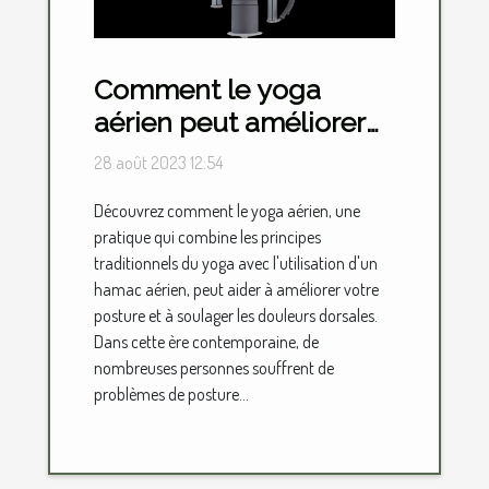
Comment le yoga
aérien peut améliorer
votre posture et
28 août 2023 12:54
soulager les douleurs
Découvrez comment le yoga aérien, une
dorsales
pratique qui combine les principes
traditionnels du yoga avec l'utilisation d'un
hamac aérien, peut aider à améliorer votre
posture et à soulager les douleurs dorsales.
Dans cette ère contemporaine, de
nombreuses personnes souffrent de
problèmes de posture...