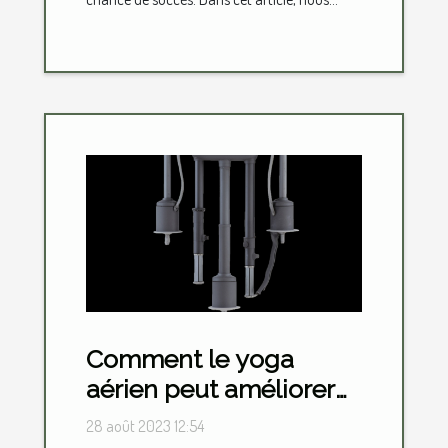
Comment le yoga
aérien peut améliorer
votre posture et
28 août 2023 12:54