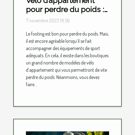
Vélo d’appartement
pour perdre du poids :
lequel choisir ?
7 novembre 2023 19:56
Le footing est bon pour perdre du poids. Mais,
il est encore agréable lorsqu’il se fait
accompagner des équipements de sport
adéquats. En cela, il existe dans les boutiques
un grand nombre de modèles de vélo
d’appartement qui vous permettront de vite
perdre du poids. Néanmoins, vous devez
faire...