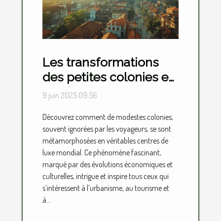
Les transformations
des petites colonies en
centres de luxe
9 juin 2025 09:56
mondial
Découvrez comment de modestes colonies,
souvent ignorées par les voyageurs, se sont
métamorphosées en véritables centres de
luxe mondial. Ce phénomène fascinant,
marqué par des évolutions économiques et
culturelles, intrigue et inspire tous ceux qui
s’intéressent à l’urbanisme, au tourisme et
à...