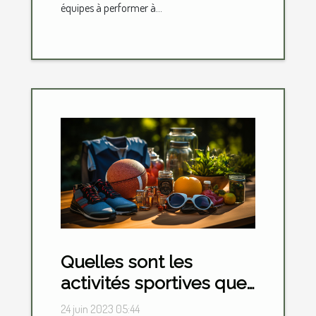
équipes à performer à...
Quelles sont les
activités sportives que
vous pouvez faire pour
24 juin 2023 05:44