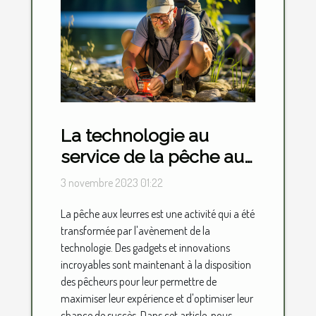
La technologie au
service de la pêche aux
leurres : gadgets et
3 novembre 2023 01:22
innovations
La pêche aux leurres est une activité qui a été
transformée par l'avènement de la
technologie. Des gadgets et innovations
incroyables sont maintenant à la disposition
des pêcheurs pour leur permettre de
maximiser leur expérience et d'optimiser leur
chance de succès. Dans cet article, nous...