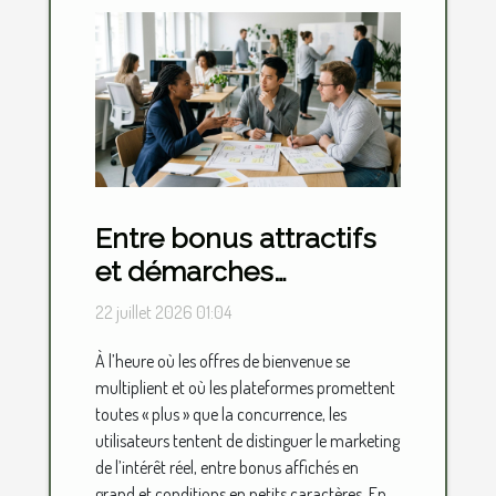
Entre bonus attractifs
et démarches
d’inscription, où se
22 juillet 2026 01:04
situe vraiment la valeur
À l’heure où les offres de bienvenue se
ajoutée ?
multiplient et où les plateformes promettent
toutes « plus » que la concurrence, les
utilisateurs tentent de distinguer le marketing
de l’intérêt réel, entre bonus affichés en
grand et conditions en petits caractères. En