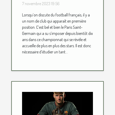
parlons-en !
7 novembre 2023 19:56
Lorsqu’on discute du football français, il y a
un nom de club qui apparaît en première
position. C’est bel et bien le Paris Saint-
Germain qui a su s’imposer depuis bientôt dix
ans dans ce championnat qui se révèle et
accueille de plus en plus des stars. Il est donc
nécessaire d’étudier un tant...