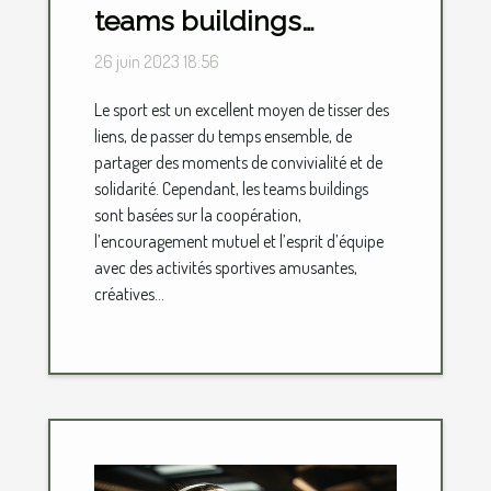
teams buildings
sportifs
26 juin 2023 18:56
Le sport est un excellent moyen de tisser des
liens, de passer du temps ensemble, de
partager des moments de convivialité et de
solidarité. Cependant, les teams buildings
sont basées sur la coopération,
l’encouragement mutuel et l’esprit d’équipe
avec des activités sportives amusantes,
créatives...