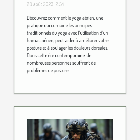
votre posture et
28 août 2023 12:54
soulager les douleurs
Découvrez comment le yoga aérien, une
dorsales
pratique qui combine les principes
traditionnels du yoga avec l'utilisation d'un
hamac aérien, peut aider à améliorer votre
posture et à soulager les douleurs dorsales.
Dans cette ère contemporaine, de
nombreuses personnes souffrent de
problèmes de posture...