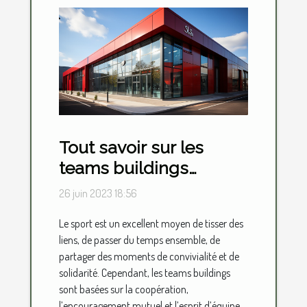
Tout savoir sur les
teams buildings
sportifs
26 juin 2023 18:56
Le sport est un excellent moyen de tisser des
liens, de passer du temps ensemble, de
partager des moments de convivialité et de
solidarité. Cependant, les teams buildings
sont basées sur la coopération,
l’encouragement mutuel et l’esprit d’équipe