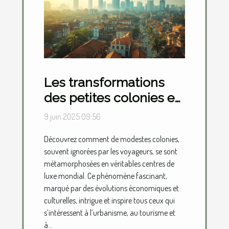
Les transformations
des petites colonies en
centres de luxe
9 juin 2025 09:56
mondial
Découvrez comment de modestes colonies,
souvent ignorées par les voyageurs, se sont
métamorphosées en véritables centres de
luxe mondial. Ce phénomène fascinant,
marqué par des évolutions économiques et
culturelles, intrigue et inspire tous ceux qui
s’intéressent à l’urbanisme, au tourisme et
à...