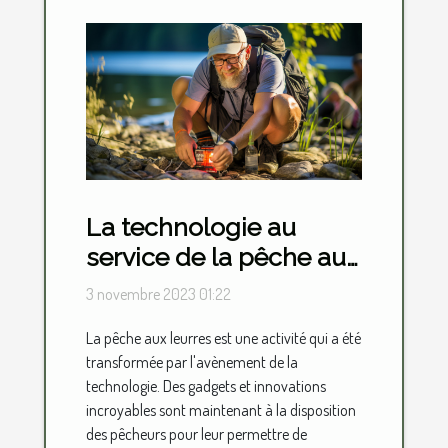
La technologie au
service de la pêche aux
leurres : gadgets et
3 novembre 2023 01:22
innovations
La pêche aux leurres est une activité qui a été
transformée par l'avènement de la
technologie. Des gadgets et innovations
incroyables sont maintenant à la disposition
des pêcheurs pour leur permettre de