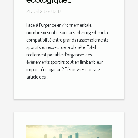
d'événements sportifs :
21 avril 2026 03:12
est-ce possible ?
Face à l’urgence environnementale,
nombreux sont ceux qui s’interrogent sur la
compatibilité entre grands rassemblements
sportifs et respect de la planète. Est-il
réellement possible d’organiser des
événements sportifs tout en limitant leur
impact écologique ? Découvrez dans cet
article des...