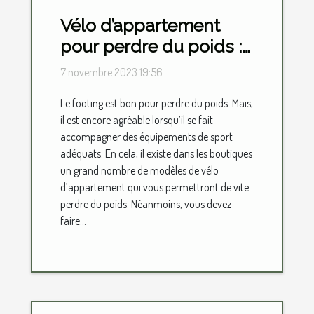
Vélo d’appartement
pour perdre du poids :
lequel choisir ?
7 novembre 2023 19:56
Le footing est bon pour perdre du poids. Mais,
il est encore agréable lorsqu’il se fait
accompagner des équipements de sport
adéquats. En cela, il existe dans les boutiques
un grand nombre de modèles de vélo
d’appartement qui vous permettront de vite
perdre du poids. Néanmoins, vous devez
faire...