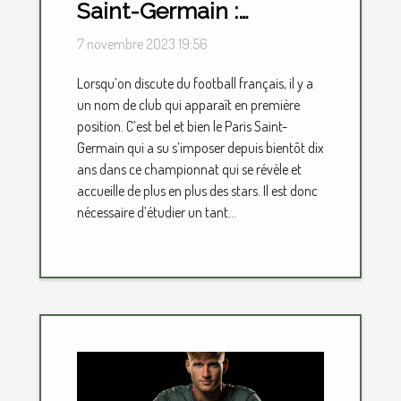
Saint-Germain :
parlons-en !
7 novembre 2023 19:56
Lorsqu’on discute du football français, il y a
un nom de club qui apparaît en première
position. C’est bel et bien le Paris Saint-
Germain qui a su s’imposer depuis bientôt dix
ans dans ce championnat qui se révèle et
accueille de plus en plus des stars. Il est donc
nécessaire d’étudier un tant...