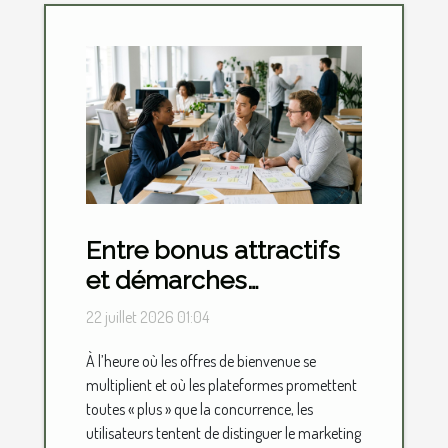
Entre bonus attractifs
et démarches
d’inscription, où se
22 juillet 2026 01:04
situe vraiment la valeur
À l’heure où les offres de bienvenue se
ajoutée ?
multiplient et où les plateformes promettent
toutes « plus » que la concurrence, les
utilisateurs tentent de distinguer le marketing