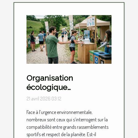
Organisation
écologique
d'événements sportifs :
21 avril 2026 03:12
est-ce possible ?
Face à l’urgence environnementale,
nombreux sont ceux qui s’interrogent sur la
compatibilité entre grands rassemblements
sportifs et respect de la planète. Est-il