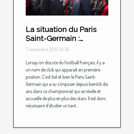
La situation du Paris
Saint-Germain :
parlons-en !
7 novembre 2023 19:56
Lorsqu’on discute du football français, il y a
un nom de club qui apparaît en première
position. C’est bel et bien le Paris Saint-
Germain qui a su s’imposer depuis bientôt dix
ans dans ce championnat qui se révèle et
accueille de plus en plus des stars. Il est donc
nécessaire d’étudier un tant...