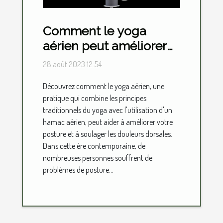
Comment le yoga
aérien peut améliorer
votre posture et
28 août 2023 12:54
soulager les douleurs
Découvrez comment le yoga aérien, une
dorsales
pratique qui combine les principes
traditionnels du yoga avec l'utilisation d'un
hamac aérien, peut aider à améliorer votre
posture et à soulager les douleurs dorsales.
Dans cette ère contemporaine, de
nombreuses personnes souffrent de
problèmes de posture...