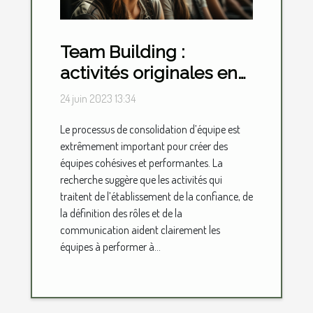
Team Building :
activités originales en
présentiel et en virtuel
24 juin 2023 13:34
Le processus de consolidation d’équipe est
extrêmement important pour créer des
équipes cohésives et performantes. La
recherche suggère que les activités qui
traitent de l’établissement de la confiance, de
la définition des rôles et de la
communication aident clairement les
équipes à performer à...