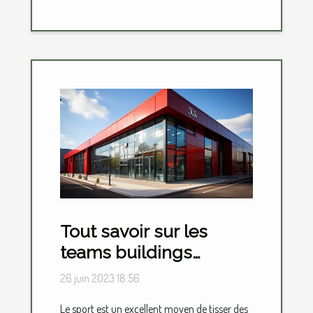
Tout savoir sur les
teams buildings
sportifs
26 juin 2023 18:56
Le sport est un excellent moyen de tisser des