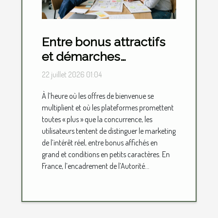
Entre bonus attractifs
et démarches
d’inscription, où se
22 juillet 2026 01:04
situe vraiment la valeur
À l’heure où les offres de bienvenue se
ajoutée ?
multiplient et où les plateformes promettent
toutes « plus » que la concurrence, les
utilisateurs tentent de distinguer le marketing
de l’intérêt réel, entre bonus affichés en
grand et conditions en petits caractères. En
France, l’encadrement de l’Autorité...