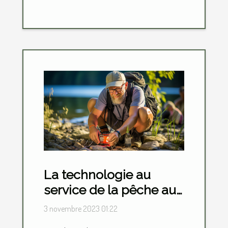
La technologie au
service de la pêche aux
leurres : gadgets et
3 novembre 2023 01:22
innovations