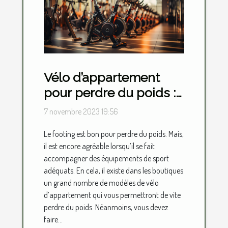
Vélo d’appartement
pour perdre du poids :
lequel choisir ?
7 novembre 2023 19:56
Le footing est bon pour perdre du poids. Mais,
il est encore agréable lorsqu’il se fait
accompagner des équipements de sport
adéquats. En cela, il existe dans les boutiques
un grand nombre de modèles de vélo
d’appartement qui vous permettront de vite
perdre du poids. Néanmoins, vous devez
faire...