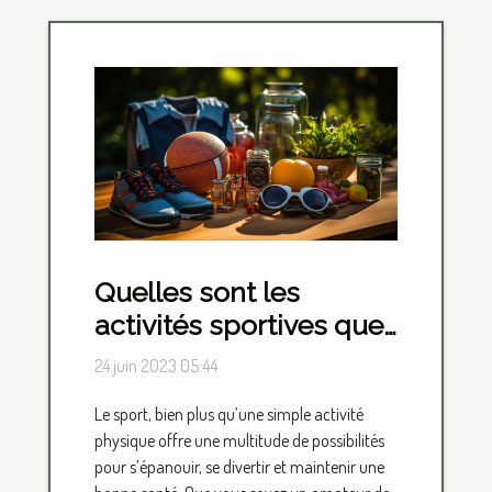
Quelles sont les
activités sportives que
vous pouvez faire pour
24 juin 2023 05:44
votre loisir ?
Le sport, bien plus qu’une simple activité
physique offre une multitude de possibilités
pour s’épanouir, se divertir et maintenir une