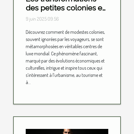
des petites colonies en
centres de luxe
9 juin 2025 09:56
mondial
Découvrez comment de modestes colonies,
souvent ignorées par les voyageurs, se sont
métamorphosées en véritables centres de
luxe mondial. Ce phénomène fascinant,
marqué par des évolutions économiques et
culturelles, intrigue et inspire tous ceux qui
s’intéressent à l’urbanisme, au tourisme et
à...