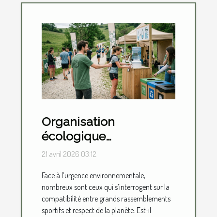
Organisation
écologique
d'événements sportifs :
21 avril 2026 03:12
est-ce possible ?
Face à l’urgence environnementale,
nombreux sont ceux qui s’interrogent sur la
compatibilité entre grands rassemblements
sportifs et respect de la planète. Est-il