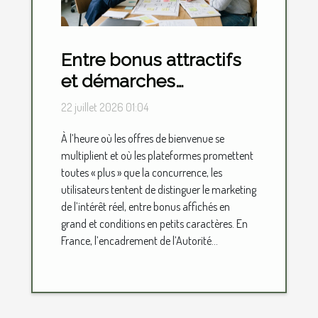
Entre bonus attractifs
et démarches
d’inscription, où se
22 juillet 2026 01:04
situe vraiment la valeur
À l’heure où les offres de bienvenue se
ajoutée ?
multiplient et où les plateformes promettent
toutes « plus » que la concurrence, les
utilisateurs tentent de distinguer le marketing
de l’intérêt réel, entre bonus affichés en
grand et conditions en petits caractères. En
France, l’encadrement de l’Autorité...