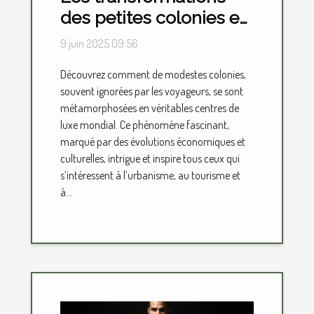
des petites colonies en
centres de luxe
9 juin 2025 09:56
mondial
Découvrez comment de modestes colonies,
souvent ignorées par les voyageurs, se sont
métamorphosées en véritables centres de
luxe mondial. Ce phénomène fascinant,
marqué par des évolutions économiques et
culturelles, intrigue et inspire tous ceux qui
s’intéressent à l’urbanisme, au tourisme et
à...