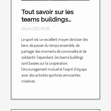
Tout savoir sur les
teams buildings
sportifs
26 juin 2023 18:56
Le sport est un excellent moyen de tisser des
liens, de passer du temps ensemble, de
partager des moments de convivialité et de
solidarité. Cependant, les teams buildings
sont basées sur la coopération,
l’encouragement mutuel et l’esprit d’équipe
avec des activités sportives amusantes,
créatives...