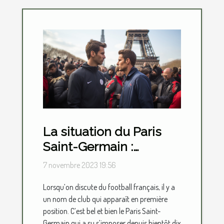
La situation du Paris
Saint-Germain :
parlons-en !
7 novembre 2023 19:56
Lorsqu’on discute du football français, il y a
un nom de club qui apparaît en première
position. C’est bel et bien le Paris Saint-
Germain qui a su s’imposer depuis bientôt dix