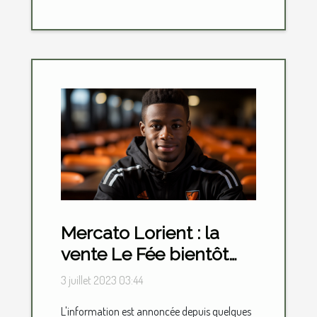
Mercato Lorient : la
vente Le Fée bientôt
une réalité ?
3 juillet 2023 03:44
L'information est annoncée depuis quelques