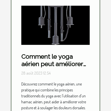
Comment le yoga
aérien peut améliorer
votre posture et
28 août 2023 12:54
soulager les douleurs
Découvrez comment le yoga aérien, une
dorsales
pratique qui combine les principes
traditionnels du yoga avec l'utilisation d'un
hamac aérien, peut aider à améliorer votre
posture et à soulager les douleurs dorsales.