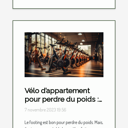
Vélo d’appartement
pour perdre du poids :
lequel choisir ?
7 novembre 2023 19:56
Le footing est bon pour perdre du poids. Mais,