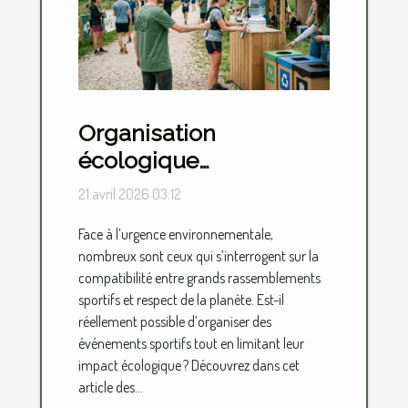
Organisation
écologique
d'événements sportifs :
21 avril 2026 03:12
est-ce possible ?
Face à l’urgence environnementale,
nombreux sont ceux qui s’interrogent sur la
compatibilité entre grands rassemblements
sportifs et respect de la planète. Est-il
réellement possible d’organiser des
événements sportifs tout en limitant leur
impact écologique ? Découvrez dans cet
article des...