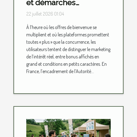
et démarches
d’inscription, où se
22 juillet 2026 01:04
situe vraiment la valeur
À l’heure où les offres de bienvenue se
ajoutée ?
multiplient et où les plateformes promettent
toutes « plus » que la concurrence, les
utilisateurs tentent de distinguer le marketing
de l’intérêt réel, entre bonus affichés en
grand et conditions en petits caractères. En
France, l’encadrement de l’Autorité...