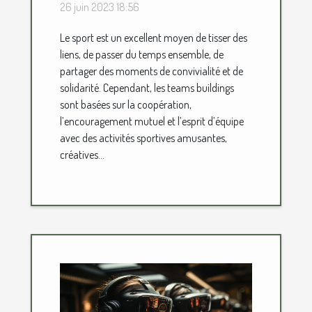
sportifs
26 juin 2023 18:56
Le sport est un excellent moyen de tisser des
liens, de passer du temps ensemble, de
partager des moments de convivialité et de
solidarité. Cependant, les teams buildings
sont basées sur la coopération,
l’encouragement mutuel et l’esprit d’équipe
avec des activités sportives amusantes,
créatives...