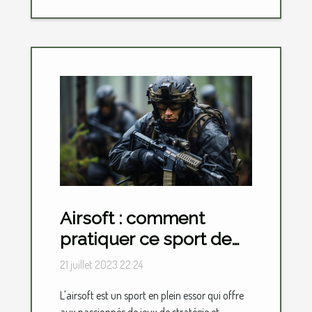
Airsoft : comment
pratiquer ce sport de
loisir ?
21 juillet 2023 22:24
L'airsoft est un sport en plein essor qui offre