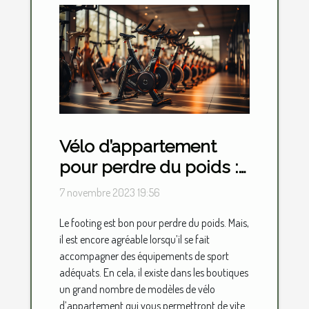
Vélo d’appartement
pour perdre du poids :
lequel choisir ?
7 novembre 2023 19:56
Le footing est bon pour perdre du poids. Mais,
il est encore agréable lorsqu’il se fait
accompagner des équipements de sport
adéquats. En cela, il existe dans les boutiques
un grand nombre de modèles de vélo
d’appartement qui vous permettront de vite