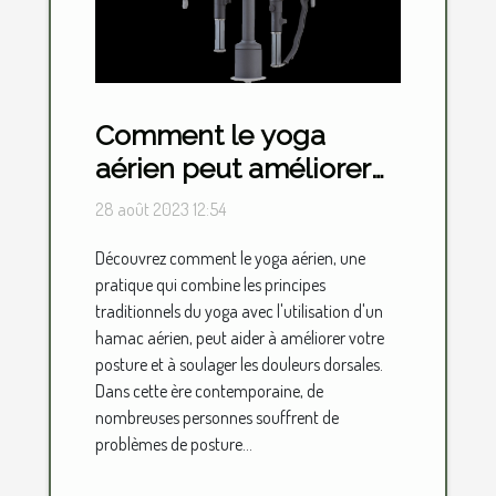
Comment le yoga
aérien peut améliorer
votre posture et
28 août 2023 12:54
soulager les douleurs
Découvrez comment le yoga aérien, une
dorsales
pratique qui combine les principes
traditionnels du yoga avec l'utilisation d'un
hamac aérien, peut aider à améliorer votre
posture et à soulager les douleurs dorsales.
Dans cette ère contemporaine, de
nombreuses personnes souffrent de
problèmes de posture...