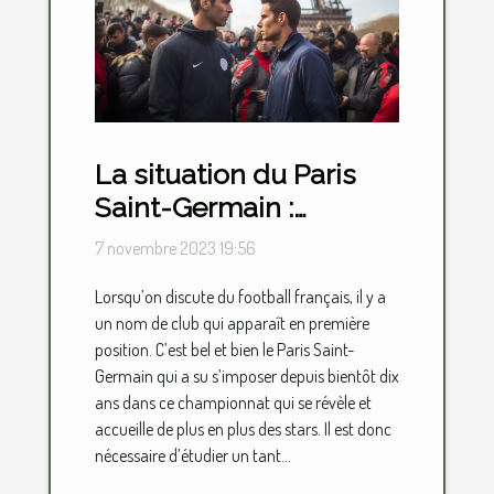
La situation du Paris
Saint-Germain :
parlons-en !
7 novembre 2023 19:56
Lorsqu’on discute du football français, il y a
un nom de club qui apparaît en première
position. C’est bel et bien le Paris Saint-
Germain qui a su s’imposer depuis bientôt dix
ans dans ce championnat qui se révèle et
accueille de plus en plus des stars. Il est donc
nécessaire d’étudier un tant...